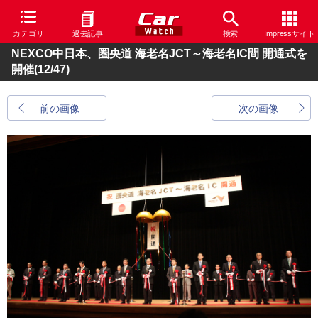
カテゴリ
過去記事
検索
Impressサイト
NEXCO中日本、圏央道 海老名JCT～海老名IC間 開通式を
開催
(12/47)
前の画像
次の画像