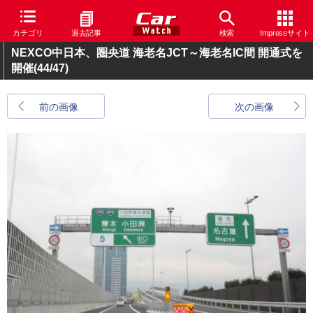
カテゴリ
過去記事
検索
Impressサイト
NEXCO中日本、圏央道 海老名JCT～海老名IC間 開通式を
開催
(44/47)
前の画像
次の画像