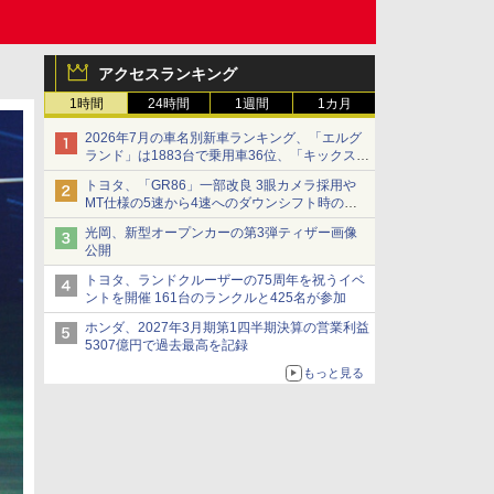
アクセスランキング
1時間
24時間
1週間
1カ月
2026年7月の車名別新車ランキング、「エルグ
ランド」は1883台で乗用車36位、「キックス」
は2591台で27位に
トヨタ、「GR86」一部改良 3眼カメラ採用や
MT仕様の5速から4速へのダウンシフト時の操
作性向上など
光岡、新型オープンカーの第3弾ティザー画像
公開
トヨタ、ランドクルーザーの75周年を祝うイベ
ントを開催 161台のランクルと425名が参加
ホンダ、2027年3月期第1四半期決算の営業利益
5307億円で過去最高を記録
もっと見る