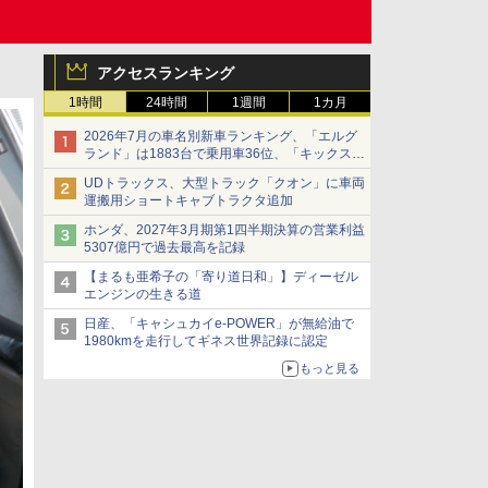
アクセスランキング
1時間
24時間
1週間
1カ月
2026年7月の車名別新車ランキング、「エルグ
ランド」は1883台で乗用車36位、「キックス」
は2591台で27位に
UDトラックス、大型トラック「クオン」に車両
運搬用ショートキャブトラクタ追加
ホンダ、2027年3月期第1四半期決算の営業利益
5307億円で過去最高を記録
【まるも亜希子の「寄り道日和」】ディーゼル
エンジンの生きる道
日産、「キャシュカイe-POWER」が無給油で
1980kmを走行してギネス世界記録に認定
もっと見る