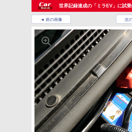
世界記録達成の「ミラEV」に試乗
前の画像
次