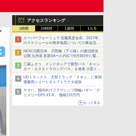
アクセスランキング
1時間
24時間
1週間
1カ月
スーパーフォーミュラ 近藤真彦会長、2027年
のスケジュールや熊本地震についての募金活動
を紹介
NEXCO西日本、川田橋（下り線）の復旧状況
公開 九州道 宮原SA〜八代ICで8月9日中に緊急
車両を通行可能に
三菱ふそう、インドネシアで新型バス「キャン
ター・エクストラロングバス」を発表 小型トラ
ックベースの観光・旅客輸送向けバス
UDトラックス、大型トラック「クオン」に車両
運搬用ショートキャブトラクタ追加
ヤマハ、国内向けフラグシップ四輪バギー「グ
リズリーEPS XT-R」 価格220万円
もっと見る