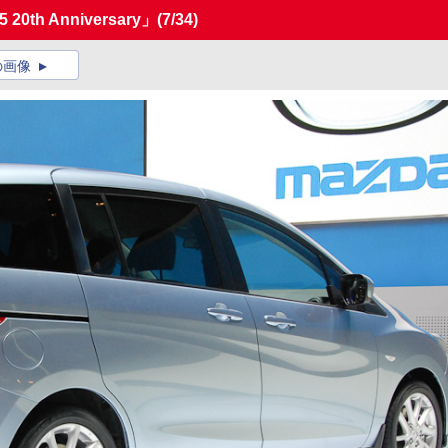
th Anniversary」
(7/34)
の画像