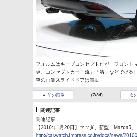
フォルムはキープコンセプトだが、フロント
更。コンセプトカー「流」「清」などで提案
車の両側スライドドアは電動
(7/34)
前の画像
次
関連記事
関連記事
【2010年1月20日】マツダ、新型「Mazd
http://car.watch.impress.co.jp/docs/news/201