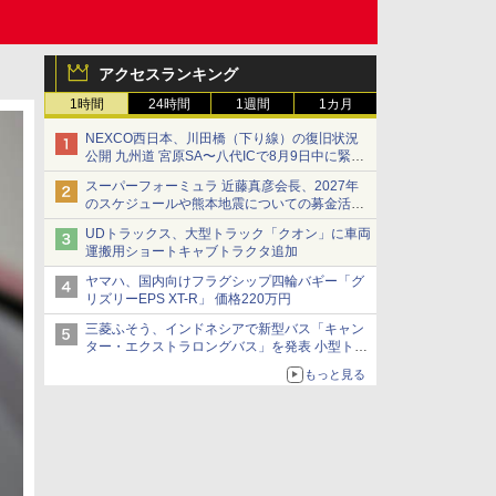
アクセスランキング
1時間
24時間
1週間
1カ月
NEXCO西日本、川田橋（下り線）の復旧状況
公開 九州道 宮原SA〜八代ICで8月9日中に緊急
車両を通行可能に
スーパーフォーミュラ 近藤真彦会長、2027年
のスケジュールや熊本地震についての募金活動
を紹介
UDトラックス、大型トラック「クオン」に車両
運搬用ショートキャブトラクタ追加
ヤマハ、国内向けフラグシップ四輪バギー「グ
リズリーEPS XT-R」 価格220万円
三菱ふそう、インドネシアで新型バス「キャン
ター・エクストラロングバス」を発表 小型トラ
ックベースの観光・旅客輸送向けバス
もっと見る