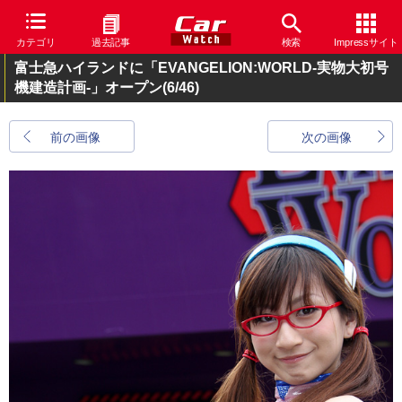
カテゴリ
過去記事
検索
Impressサイト
富士急ハイランドに「EVANGELION:WORLD-実物大初号
機建造計画-」オープン
(6/46)
前の画像
次の画像