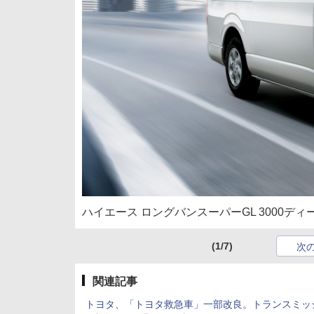
ハイエース ロングバンスーパーGL 3000デ
(1/7)
次
関連記事
トヨタ、「トヨタ救急車」一部改良。トランスミッ