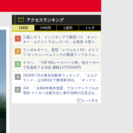
アクセスランキング
1時間
24時間
1週間
1カ月
三菱ふそう、インドネシアで新型バス「キャン
ター・エクストラロングバス」を発表 小型トラ
ックベースの観光・旅客輸送向けバス
ランボルギーニ、新型「レヴェルトSV」がドイ
ツ ホッケンハイムリンクの最速ラップタイムを
記録
ヤマハ、「YZF-R6レースベース車」現オーダー
で生産終了を決定 価格137万5000円
2026年7月の車名別新車ランキング、「エルグ
ランド」は1883台で乗用車36位、「キックス」
は2591台で27位に
JAF、「令和8年熊本地震」でタイヤトラブルが
増加 マイカー点検方法と車中泊時の注意点を呼
びかけ
もっと見る