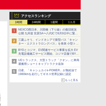
アクセスランキング
1時間
24時間
1週間
1カ月
NEXCO西日本、川田橋（下り線）の復旧状況
公開 九州道 宮原SA〜八代ICで8月9日中に緊急
車両を通行可能に
三菱ふそう、インドネシアで新型バス「キャン
ター・エクストラロングバス」を発表 小型トラ
ックベースの観光・旅客輸送向けバス
BYDとコジマ、EV関連サービス事業を拡大 EV
充電設備施工サービス開始、コジマ店舗でBYD
車の展示・試乗イベントを強化
UDトラックス、大型トラック「クオン」に車両
運搬用ショートキャブトラクタ追加
日産、「キャシュカイe-POWER」が無給油で
1980kmを走行してギネス世界記録に認定
もっと見る