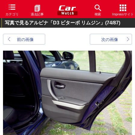
カテゴリ
過去記事
検索
Impressサイト
写真で見るアルピナ「D3 ビターボ リムジン」
(74/87)
前の画像
次の画像