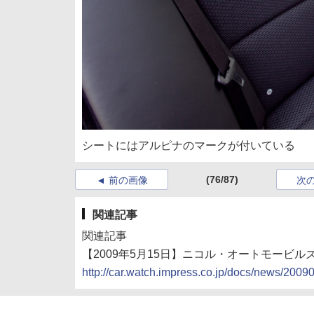
シートにはアルピナのマークが付いている
(76/87)
前の画像
次
関連記事
関連記事
【2009年5月15日】ニコル・オートモービルズ、「
http://car.watch.impress.co.jp/docs/news/200