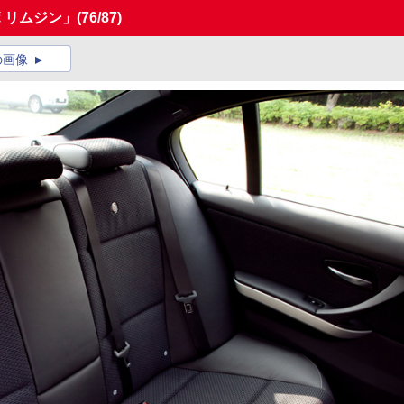
 リムジン」
(76/87)
の画像