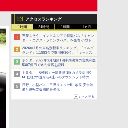
アクセスランキング
1時間
24時間
1週間
1カ月
三菱ふそう、インドネシアで新型バス「キャン
ター・エクストラロングバス」を発表 小型トラ
ックベースの観光・旅客輸送向けバス
2026年7月の車名別新車ランキング、「エルグ
ランド」は1883台で乗用車36位、「キックス」
は2591台で27位に
ホンダ、2027年3月期第1四半期決算の営業利益
5307億円で過去最高を記録
トヨタ、「GR86」一部改良 3眼カメラ採用や
MT仕様の5速から4速へのダウンシフト時の操
作性向上など
日野、小型バス「日野リエッセII」改良 安全装
備と運転支援機能を強化
もっと見る