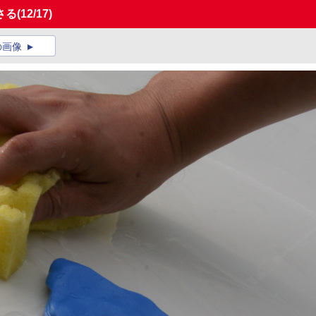
さる
(12/17)
の画像