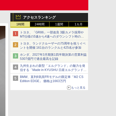
アクセスランキング
1時間
24時間
1週間
1カ月
トヨタ、「GR86」一部改良 3眼カメラ採用や
MT仕様の5速から4速へのダウンシフト時の操
作性向上など
トヨタ、ランドクルーザーの75周年を祝うイベ
ントを開催 161台のランクルと425名が参加
ホンダ、2027年3月期第1四半期決算の営業利益
5307億円で過去最高を記録
九州生まれの新型「エルグランド」の魅力を発
信する「Made in KYUSHU 日産エルグランドデ
ー」8月14日開催
BMW、直列6気筒FRモデルの限定車「M2 CS
Edition EDGE」 価格は1663万円
もっと見る