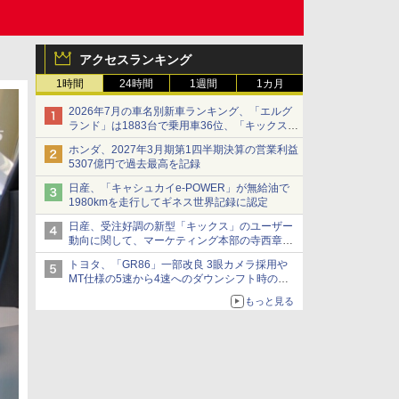
アクセスランキング
1時間
24時間
1週間
1カ月
2026年7月の車名別新車ランキング、「エルグ
ランド」は1883台で乗用車36位、「キックス」
は2591台で27位に
ホンダ、2027年3月期第1四半期決算の営業利益
5307億円で過去最高を記録
日産、「キャシュカイe-POWER」が無給油で
1980kmを走行してギネス世界記録に認定
日産、受注好調の新型「キックス」のユーザー
動向に関して、マーケティング本部の寺西章氏
が解説
トヨタ、「GR86」一部改良 3眼カメラ採用や
MT仕様の5速から4速へのダウンシフト時の操
作性向上など
もっと見る