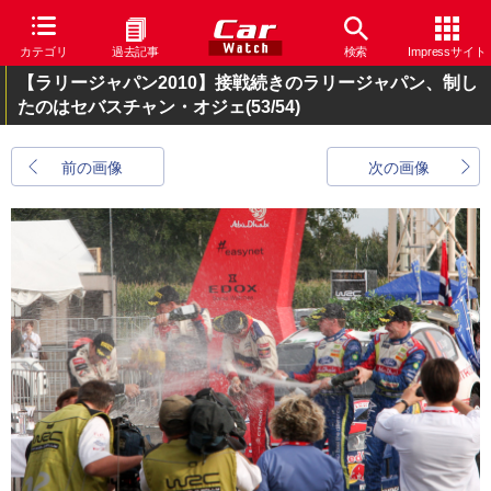
カテゴリ
過去記事
検索
Impressサイト
【ラリージャパン2010】接戦続きのラリージャパン、制し
たのはセバスチャン・オジェ
(53/54)
前の画像
次の画像