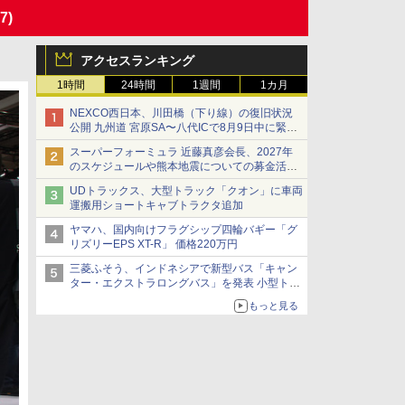
7)
アクセスランキング
1時間
24時間
1週間
1カ月
NEXCO西日本、川田橋（下り線）の復旧状況
公開 九州道 宮原SA〜八代ICで8月9日中に緊急
車両を通行可能に
スーパーフォーミュラ 近藤真彦会長、2027年
のスケジュールや熊本地震についての募金活動
を紹介
UDトラックス、大型トラック「クオン」に車両
運搬用ショートキャブトラクタ追加
ヤマハ、国内向けフラグシップ四輪バギー「グ
リズリーEPS XT-R」 価格220万円
三菱ふそう、インドネシアで新型バス「キャン
ター・エクストラロングバス」を発表 小型トラ
ックベースの観光・旅客輸送向けバス
もっと見る