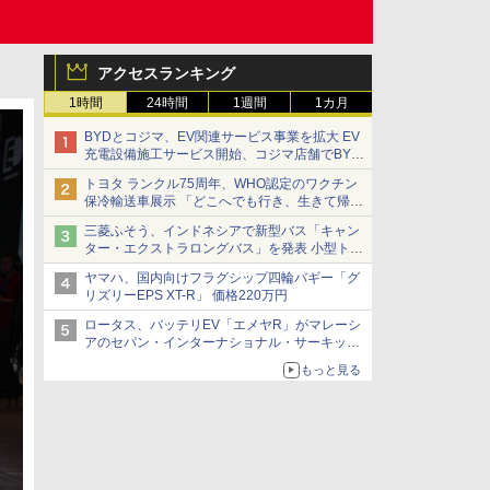
アクセスランキング
1時間
24時間
1週間
1カ月
BYDとコジマ、EV関連サービス事業を拡大 EV
充電設備施工サービス開始、コジマ店舗でBYD
車の展示・試乗イベントを強化
トヨタ ランクル75周年、WHO認定のワクチン
保冷輸送車展示 「どこへでも行き、生きて帰っ
てこられる」ランドクルーザーで命をつなぐ
三菱ふそう、インドネシアで新型バス「キャン
ター・エクストラロングバス」を発表 小型トラ
ックベースの観光・旅客輸送向けバス
ヤマハ、国内向けフラグシップ四輪バギー「グ
リズリーEPS XT-R」 価格220万円
ロータス、バッテリEV「エメヤR」がマレーシ
アのセパン・インターナショナル・サーキット
のBEV最速タイムを樹立
もっと見る