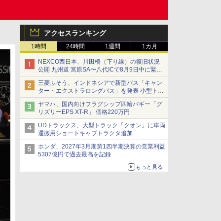
アクセスランキング
1時間
24時間
1週間
1カ月
NEXCO西日本、川田橋（下り線）の復旧状況
公開 九州道 宮原SA〜八代ICで8月9日中に緊急
車両を通行可能に
三菱ふそう、インドネシアで新型バス「キャン
ター・エクストラロングバス」を発表 小型トラ
ックベースの観光・旅客輸送向けバス
ヤマハ、国内向けフラグシップ四輪バギー「グ
リズリーEPS XT-R」 価格220万円
UDトラックス、大型トラック「クオン」に車両
運搬用ショートキャブトラクタ追加
ホンダ、2027年3月期第1四半期決算の営業利益
5307億円で過去最高を記録
もっと見る