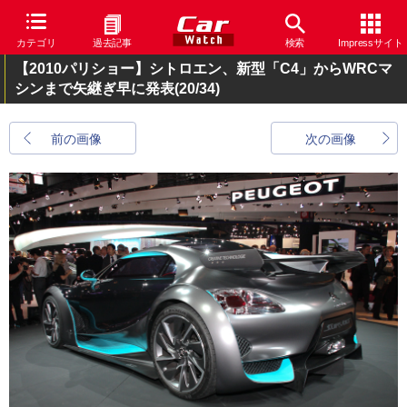
カテゴリ
過去記事
検索
Impressサイト
【2010パリショー】シトロエン、新型「C4」からWRCマ
シンまで矢継ぎ早に発表
(20/34)
前の画像
次の画像