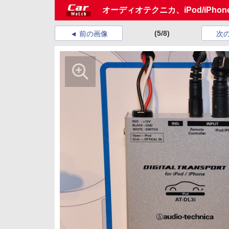
オーディオテクニカ、iPod/iPho
(5/8)
前の画像
次