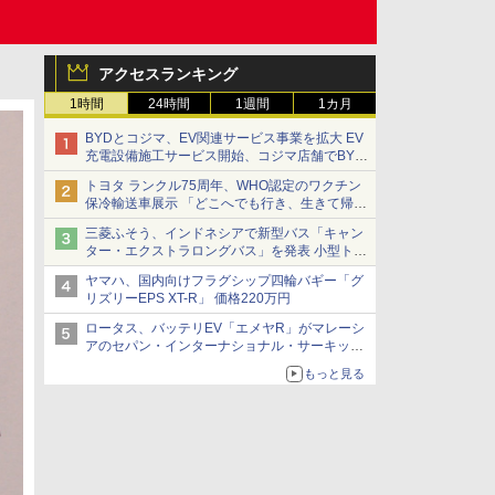
アクセスランキング
1時間
24時間
1週間
1カ月
BYDとコジマ、EV関連サービス事業を拡大 EV
充電設備施工サービス開始、コジマ店舗でBYD
車の展示・試乗イベントを強化
トヨタ ランクル75周年、WHO認定のワクチン
保冷輸送車展示 「どこへでも行き、生きて帰っ
てこられる」ランドクルーザーで命をつなぐ
三菱ふそう、インドネシアで新型バス「キャン
ター・エクストラロングバス」を発表 小型トラ
ックベースの観光・旅客輸送向けバス
ヤマハ、国内向けフラグシップ四輪バギー「グ
リズリーEPS XT-R」 価格220万円
ロータス、バッテリEV「エメヤR」がマレーシ
アのセパン・インターナショナル・サーキット
のBEV最速タイムを樹立
もっと見る