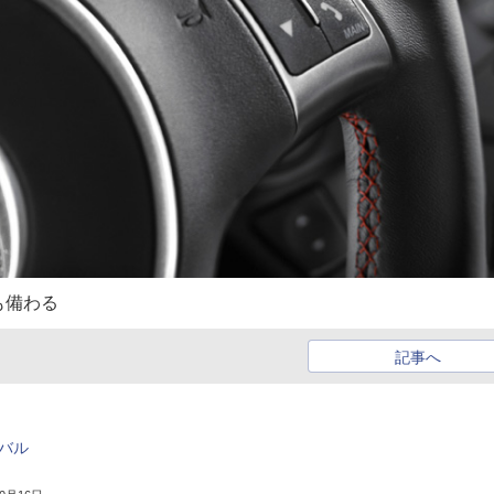
も備わる
記事へ
アバル