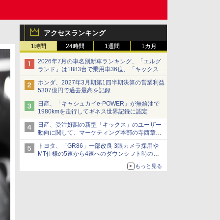
アクセスランキング
1時間
24時間
1週間
1カ月
2026年7月の車名別新車ランキング、「エルグ
ランド」は1883台で乗用車36位、「キックス」
は2591台で27位に
ホンダ、2027年3月期第1四半期決算の営業利益
5307億円で過去最高を記録
日産、「キャシュカイe-POWER」が無給油で
1980kmを走行してギネス世界記録に認定
日産、受注好調の新型「キックス」のユーザー
動向に関して、マーケティング本部の寺西章氏
が解説
トヨタ、「GR86」一部改良 3眼カメラ採用や
MT仕様の5速から4速へのダウンシフト時の操
作性向上など
もっと見る