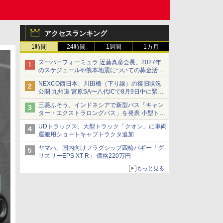
アクセスランキング
1時間
24時間
1週間
1カ月
スーパーフォーミュラ 近藤真彦会長、2027年
のスケジュールや熊本地震についての募金活動
を紹介
NEXCO西日本、川田橋（下り線）の復旧状況
公開 九州道 宮原SA〜八代ICで8月9日中に緊急
車両を通行可能に
三菱ふそう、インドネシアで新型バス「キャン
ター・エクストラロングバス」を発表 小型トラ
ックベースの観光・旅客輸送向けバス
UDトラックス、大型トラック「クオン」に車両
運搬用ショートキャブトラクタ追加
ヤマハ、国内向けフラグシップ四輪バギー「グ
リズリーEPS XT-R」 価格220万円
もっと見る