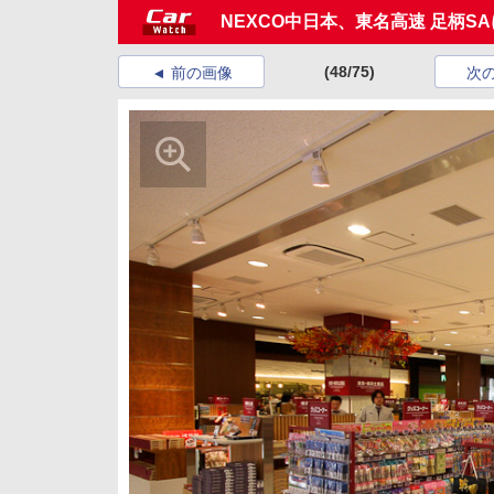
NEXCO中日本、東名高速 足柄S
(48/75)
前の画像
次