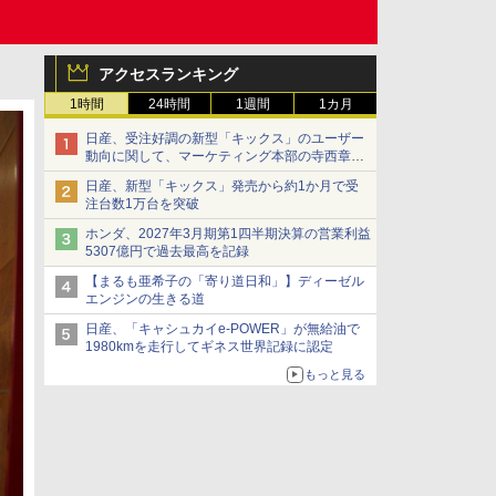
アクセスランキング
1時間
24時間
1週間
1カ月
日産、受注好調の新型「キックス」のユーザー
動向に関して、マーケティング本部の寺西章氏
が解説
日産、新型「キックス」発売から約1か月で受
注台数1万台を突破
ホンダ、2027年3月期第1四半期決算の営業利益
5307億円で過去最高を記録
【まるも亜希子の「寄り道日和」】ディーゼル
エンジンの生きる道
日産、「キャシュカイe-POWER」が無給油で
1980kmを走行してギネス世界記録に認定
もっと見る