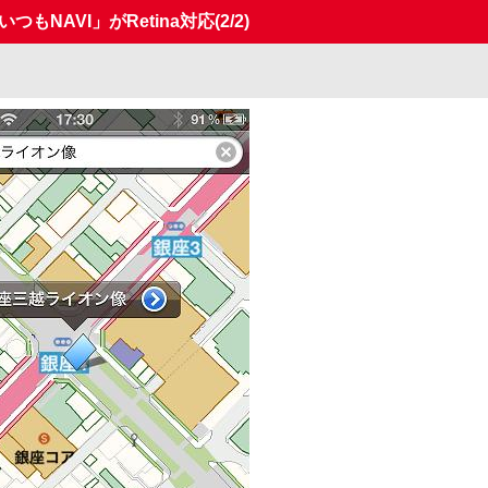
つもNAVI」がRetina対応
(2/2)