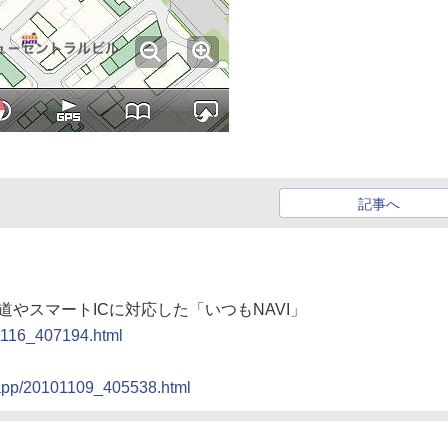
記事へ
側道やスマートICに対応した「いつもNAVI」
01116_407194.html
r_app/20101109_405538.html