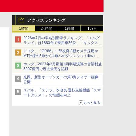
アクセスランキング
1時間
24時間
1週間
1カ月
2026年7月の車名別新車ランキング、「エルグ
ランド」は1883台で乗用車36位、「キックス」
は2591台で27位に
トヨタ、「GR86」一部改良 3眼カメラ採用や
MT仕様の5速から4速へのダウンシフト時の操
作性向上など
ホンダ、2027年3月期第1四半期決算の営業利益
5307億円で過去最高を記録
光岡、新型オープンカーの第3弾ティザー画像
公開
スバル、「ステラ」を改良 運転支援機能「スマ
ートアシスト」の性能を向上
もっと見る