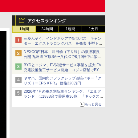
アクセスランキング
1時間
24時間
1週間
1カ月
三菱ふそう、インドネシアで新型バス「キャン
ター・エクストラロングバス」を発表 小型トラ
ックベースの観光・旅客輸送向けバス
NEXCO西日本、川田橋（下り線）の復旧状況
公開 九州道 宮原SA〜八代ICで8月9日中に緊急
車両を通行可能に
BYDとコジマ、EV関連サービス事業を拡大 EV
充電設備施工サービス開始、コジマ店舗でBYD
車の展示・試乗イベントを強化
ヤマハ、国内向けフラグシップ四輪バギー「グ
リズリーEPS XT-R」 価格220万円
2026年7月の車名別新車ランキング、「エルグ
ランド」は1883台で乗用車36位、「キックス」
は2591台で27位に
もっと見る