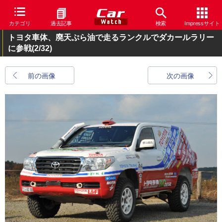
カテゴリ
過去記事
検索
Impressサイト
トヨタ車体、廃天ぷら油で走るランクルでダカールラリー
に参戦
(2/32)
前の画像
次の画像