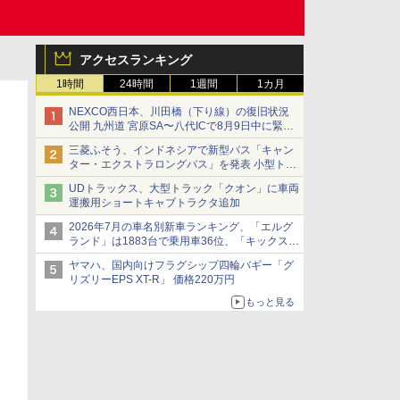
アクセスランキング
1時間
24時間
1週間
1カ月
NEXCO西日本、川田橋（下り線）の復旧状況
公開 九州道 宮原SA〜八代ICで8月9日中に緊急
車両を通行可能に
三菱ふそう、インドネシアで新型バス「キャン
ター・エクストラロングバス」を発表 小型トラ
ックベースの観光・旅客輸送向けバス
UDトラックス、大型トラック「クオン」に車両
運搬用ショートキャブトラクタ追加
2026年7月の車名別新車ランキング、「エルグ
ランド」は1883台で乗用車36位、「キックス」
は2591台で27位に
ヤマハ、国内向けフラグシップ四輪バギー「グ
リズリーEPS XT-R」 価格220万円
もっと見る