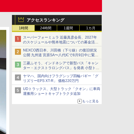
アクセスランキング
1時間
24時間
1週間
1カ月
スーパーフォーミュラ 近藤真彦会長、2027年
のスケジュールや熊本地震についての募金活動
を紹介
NEXCO西日本、川田橋（下り線）の復旧状況
公開 九州道 宮原SA〜八代ICで8月9日中に緊急
車両を通行可能に
三菱ふそう、インドネシアで新型バス「キャン
ター・エクストラロングバス」を発表 小型トラ
ックベースの観光・旅客輸送向けバス
ヤマハ、国内向けフラグシップ四輪バギー「グ
リズリーEPS XT-R」 価格220万円
UDトラックス、大型トラック「クオン」に車両
運搬用ショートキャブトラクタ追加
もっと見る