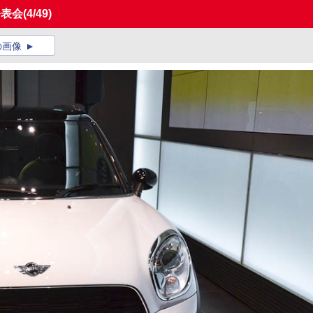
発表会
(4/49)
の画像