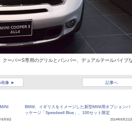
L4。クーパーS専用のグリルとバンパー、デュアルテールパイプ
の画像
記事へ
INI
BMW、イギリスをイメージした新型MINI用オプションパ
ッケージ「Speedwell Blue」、100セット限定
4年9月9日
2014年8月21