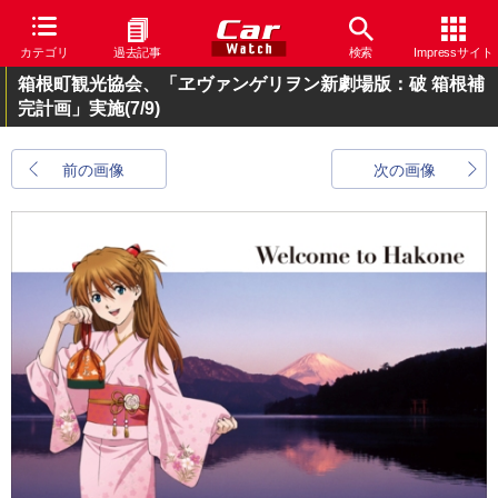
カテゴリ
過去記事
検索
Impressサイト
箱根町観光協会、「ヱヴァンゲリヲン新劇場版：破 箱根補
完計画」実施
(7/9)
前の画像
次の画像