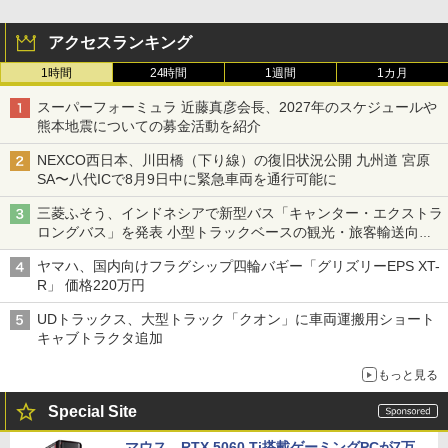
アクセスランキング
1時間
24時間
1週間
1カ月
スーパーフォーミュラ 近藤真彦会長、2027年のスケジュールや
熊本地震についての募金活動を紹介
NEXCO西日本、川田橋（下り線）の復旧状況公開 九州道 宮原
SA〜八代ICで8月9日中に緊急車両を通行可能に
三菱ふそう、インドネシアで新型バス「キャンター・エクストラ
ロングバス」を発表 小型トラックベースの観光・旅客輸送向け
バス
ヤマハ、国内向けフラグシップ四輪バギー「グリズリーEPS XT-
R」 価格220万円
UDトラックス、大型トラック「クオン」に車両運搬用ショート
キャブトラクタ追加
もっと見る
Special Site
マウス、RTX 5060 Ti搭載ゲーミングPCが7万