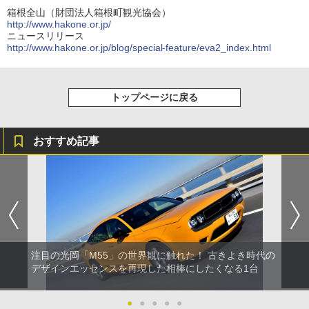
箱根全山（財団法人箱根町観光協会）
http://www.hakone.or.jp/
ニュースリリース
http://www.hakone.or.jp/blog/special-feature/eva2_index.html
トップページに戻る
おすすめ記事
注目の光岡「M55」の世界観に触れた！ 古きよき時代の
デザインエッセンスを再現した相棒にしたくなる1台
●
●
●
●
●