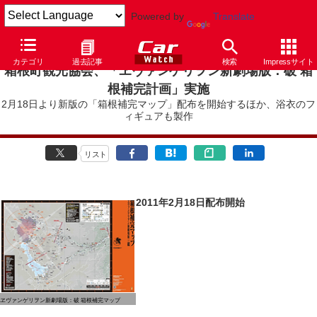
Powered by
Translate
カテゴリ
過去記事
検索
Impressサイト
箱根町観光協会、「ヱヴァンゲリヲン新劇場版：破 箱
根補完計画」実施
2月18日より新版の「箱根補完マップ」配布を開始するほか、浴衣のフ
ィギュアも製作
リスト
2011年2月18日配布開始
ヱヴァンゲリヲン新劇場版：破 箱根補完マップ