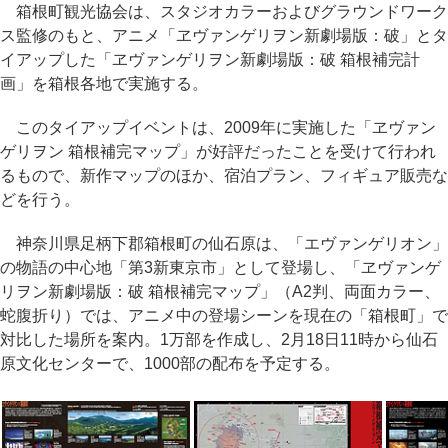
箱根町観光協会は、スタジオカラーおよびグラウンドワーク
ス監修のもと、アニメ「ヱヴァンゲリヲン新劇場版：破」とタ
イアップした「ヱヴァンゲリヲン新劇場版：破 箱根補完計
画」を箱根各地で実施する。
このタイアップイベントは、2009年に実施した「ヱヴァン
ゲリヲン 箱根補完マップ」が好評だったことを受けて行われ
るもので、新作マップのほか、宿泊プラン、フィギュア販売な
どを行う。
神奈川県足柄下郡箱根町の仙石原は、「エヴァンゲリオン」
の物語の中心地「第3新東京市」として登場し、「ヱヴァンゲ
リヲン新劇場版：破 箱根補完マップ」（A2判、両面カラー、
蛇腹折り）では、アニメ中の登場シーンを現在の「箱根町」で
対比した場所を案内。1万部を作成し、2月18日11時から仙石
原文化センターで、1000部の配布を予定する。