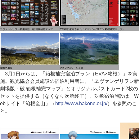
ヱヴァンゲリヲン新劇場版：破 箱根補完マップ
2009年に配布された「ヱヴァンゲリヲン 箱根補完マップ」
実際の風景
アニメの1シーンより
3月1日からは、「箱根補完宿泊プラン（EVA×箱根）」を実
施。観光協会会員施設の宿泊利用者に、「ヱヴァンゲリヲン新
劇場版：破 箱根補完マップ」とオリジナルポストカード2枚の
セットを提供する（なくなり次第終了）。対象宿泊施設は、W
ebサイト「箱根全山」（
http://www.hakone.or.jp/
）を参照のこ
と。