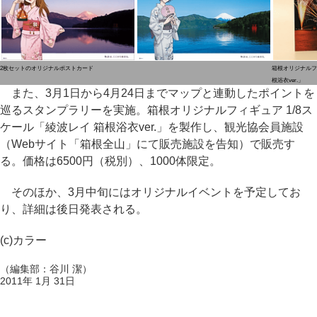
2枚セットのオリジナルポストカード
箱根オリジナルフィ
根浴衣ver.」
また、3月1日から4月24日までマップと連動したポイントを
巡るスタンプラリーを実施。箱根オリジナルフィギュア 1/8ス
ケール「綾波レイ 箱根浴衣ver.」を製作し、観光協会員施設
（Webサイト「箱根全山」にて販売施設を告知）で販売す
る。価格は6500円（税別）、1000体限定。
そのほか、3月中旬にはオリジナルイベントを予定してお
り、詳細は後日発表される。
(c)カラー
（編集部：谷川 潔）
2011年 1月 31日