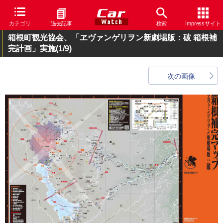
カテゴリ
過去記事
検索
Impressサイト
箱根町観光協会、「ヱヴァンゲリヲン新劇場版：破 箱根補
完計画」実施
(1/9)
次の画像