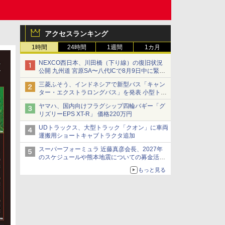
アクセスランキング
1時間
24時間
1週間
1カ月
NEXCO西日本、川田橋（下り線）の復旧状況
公開 九州道 宮原SA〜八代ICで8月9日中に緊急
車両を通行可能に
三菱ふそう、インドネシアで新型バス「キャン
ター・エクストラロングバス」を発表 小型トラ
ックベースの観光・旅客輸送向けバス
ヤマハ、国内向けフラグシップ四輪バギー「グ
リズリーEPS XT-R」 価格220万円
UDトラックス、大型トラック「クオン」に車両
運搬用ショートキャブトラクタ追加
スーパーフォーミュラ 近藤真彦会長、2027年
のスケジュールや熊本地震についての募金活動
を紹介
もっと見る