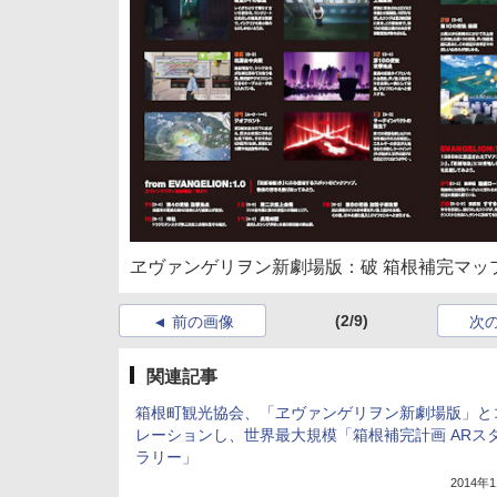
ヱヴァンゲリヲン新劇場版：破 箱根補完マッ
(2/9)
前の画像
次
関連記事
箱根町観光協会、「ヱヴァンゲリヲン新劇場版」と
レーションし、世界最大規模「箱根補完計画 ARス
ラリー」
2014年