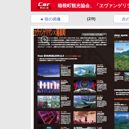
箱根町観光協会、「ヱヴァンゲリ
(2/9)
前の画像
次