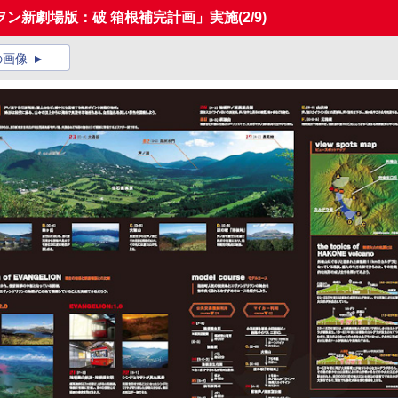
ヲン新劇場版：破 箱根補完計画」実施
(2/9)
の画像