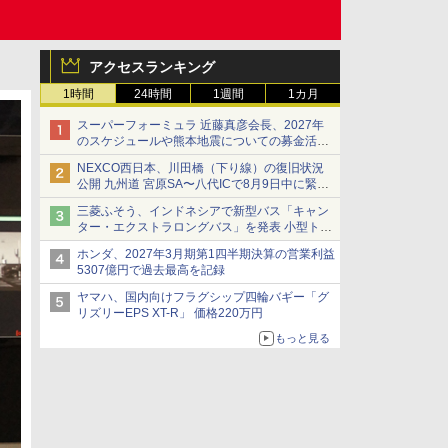
アクセスランキング
1時間
24時間
1週間
1カ月
スーパーフォーミュラ 近藤真彦会長、2027年
のスケジュールや熊本地震についての募金活動
を紹介
NEXCO西日本、川田橋（下り線）の復旧状況
公開 九州道 宮原SA〜八代ICで8月9日中に緊急
車両を通行可能に
三菱ふそう、インドネシアで新型バス「キャン
ター・エクストラロングバス」を発表 小型トラ
ックベースの観光・旅客輸送向けバス
ホンダ、2027年3月期第1四半期決算の営業利益
5307億円で過去最高を記録
ヤマハ、国内向けフラグシップ四輪バギー「グ
リズリーEPS XT-R」 価格220万円
もっと見る