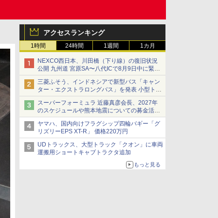
アクセスランキング
1時間
24時間
1週間
1カ月
NEXCO西日本、川田橋（下り線）の復旧状況
公開 九州道 宮原SA〜八代ICで8月9日中に緊急
車両を通行可能に
三菱ふそう、インドネシアで新型バス「キャン
ター・エクストラロングバス」を発表 小型トラ
ックベースの観光・旅客輸送向けバス
スーパーフォーミュラ 近藤真彦会長、2027年
のスケジュールや熊本地震についての募金活動
を紹介
ヤマハ、国内向けフラグシップ四輪バギー「グ
リズリーEPS XT-R」 価格220万円
UDトラックス、大型トラック「クオン」に車両
運搬用ショートキャブトラクタ追加
もっと見る