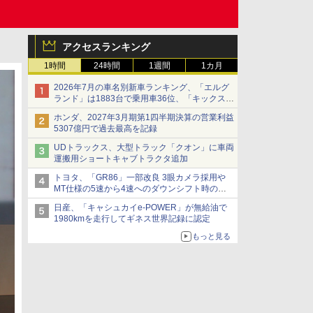
アクセスランキング
1時間
24時間
1週間
1カ月
2026年7月の車名別新車ランキング、「エルグ
ランド」は1883台で乗用車36位、「キックス」
は2591台で27位に
ホンダ、2027年3月期第1四半期決算の営業利益
5307億円で過去最高を記録
UDトラックス、大型トラック「クオン」に車両
運搬用ショートキャブトラクタ追加
トヨタ、「GR86」一部改良 3眼カメラ採用や
MT仕様の5速から4速へのダウンシフト時の操
作性向上など
日産、「キャシュカイe-POWER」が無給油で
1980kmを走行してギネス世界記録に認定
もっと見る