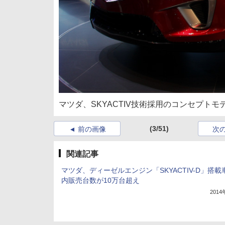
マツダ、SKYACTIV技術採用のコンセプトモデ
(3/51)
前の画像
次
関連記事
マツダ、ディーゼルエンジン「SKYACTIV-D」搭載
内販売台数が10万台超え
201