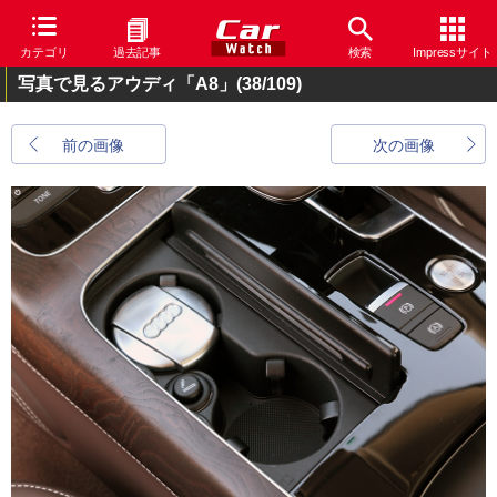
カテゴリ
過去記事
検索
Impressサイト
写真で見るアウディ「A8」
(38/109)
前の画像
次の画像