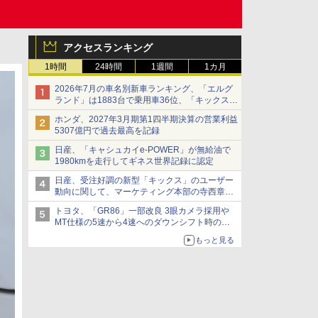
アクセスランキング
1時間
24時間
1週間
1カ月
2026年7月の車名別新車ランキング、「エルグ
ランド」は1883台で乗用車36位、「キックス」
は2591台で27位に
ホンダ、2027年3月期第1四半期決算の営業利益
5307億円で過去最高を記録
日産、「キャシュカイe-POWER」が無給油で
1980kmを走行してギネス世界記録に認定
日産、受注好調の新型「キックス」のユーザー
動向に関して、マーケティング本部の寺西章氏
が解説
トヨタ、「GR86」一部改良 3眼カメラ採用や
MT仕様の5速から4速へのダウンシフト時の操
作性向上など
もっと見る