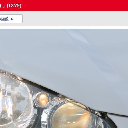
オ」
(12/79)
の画像