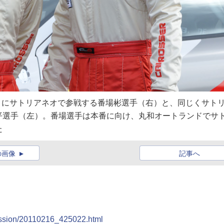
）にサトリアネオで参戦する番場彬選手（右）と、同じくサト
平選手（左）。番場選手は本番に向け、丸和オートランドでサ
た
の画像
記事へ
」
ression/20110216_425022.html