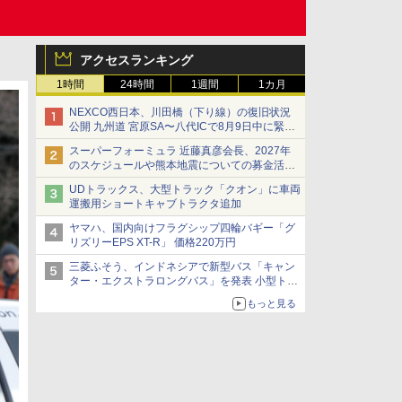
アクセスランキング
1時間
24時間
1週間
1カ月
NEXCO西日本、川田橋（下り線）の復旧状況
公開 九州道 宮原SA〜八代ICで8月9日中に緊急
車両を通行可能に
スーパーフォーミュラ 近藤真彦会長、2027年
のスケジュールや熊本地震についての募金活動
を紹介
UDトラックス、大型トラック「クオン」に車両
運搬用ショートキャブトラクタ追加
ヤマハ、国内向けフラグシップ四輪バギー「グ
リズリーEPS XT-R」 価格220万円
三菱ふそう、インドネシアで新型バス「キャン
ター・エクストラロングバス」を発表 小型トラ
ックベースの観光・旅客輸送向けバス
もっと見る