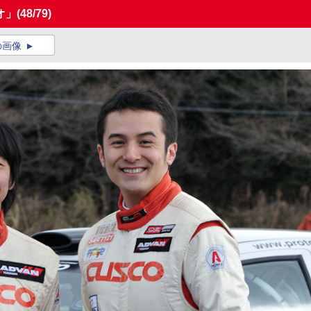
オ」
(48/79)
の画像