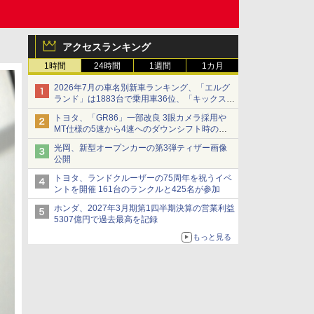
アクセスランキング
1時間
24時間
1週間
1カ月
2026年7月の車名別新車ランキング、「エルグ
ランド」は1883台で乗用車36位、「キックス」
は2591台で27位に
トヨタ、「GR86」一部改良 3眼カメラ採用や
MT仕様の5速から4速へのダウンシフト時の操
作性向上など
光岡、新型オープンカーの第3弾ティザー画像
公開
トヨタ、ランドクルーザーの75周年を祝うイベ
ントを開催 161台のランクルと425名が参加
ホンダ、2027年3月期第1四半期決算の営業利益
5307億円で過去最高を記録
もっと見る