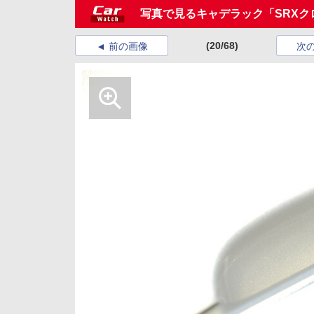
写真で見るキャデラック「SRXク
(20/68)
前の画像
次