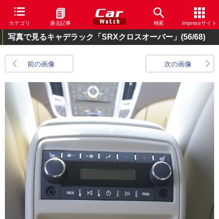
カテゴリ
過去記事
検索
Impressサイト
写真で見るキャデラック「SRXクロスオーバー」
(56/68)
前の画像
次の画像