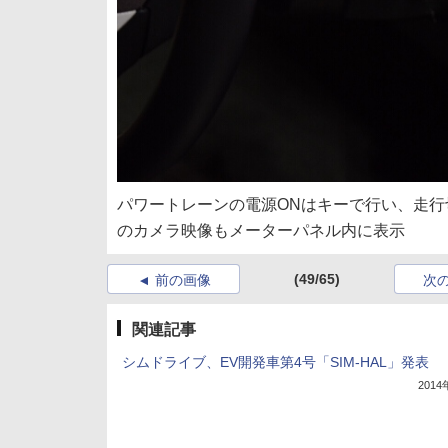
パワートレーンの電源ONはキーで行い、走
のカメラ映像もメーターパネル内に表示
(49/65)
前の画像
次
関連記事
シムドライブ、EV開発車第4号「SIM-HAL」発表
201