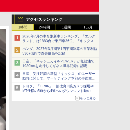
アクセスランキング
1時間
24時間
1週間
1カ月
2026年7月の車名別新車ランキング、「エルグ
ランド」は1883台で乗用車36位、「キックス」
は2591台で27位に
ホンダ、2027年3月期第1四半期決算の営業利益
5307億円で過去最高を記録
日産、「キャシュカイe-POWER」が無給油で
1980kmを走行してギネス世界記録に認定
日産、受注好調の新型「キックス」のユーザー
動向に関して、マーケティング本部の寺西章氏
が解説
トヨタ、「GR86」一部改良 3眼カメラ採用や
MT仕様の5速から4速へのダウンシフト時の操
作性向上など
もっと見る