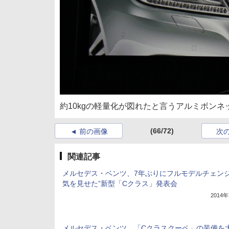
約10kgの軽量化が図れたと言うアルミボンネ
(66/72)
前の画像
次
関連記事
メルセデス・ベンツ、7年ぶりにフルモデルチェンジ
気を見せた”新型「Cクラス」発表会
2014
メルセデス・ベンツ、「Cクラスクーペ」の装備を