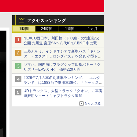
アクセスランキング
1時間
24時間
1週間
1カ月
NEXCO西日本、川田橋（下り線）の復旧状況
公開 九州道 宮原SA〜八代ICで8月9日中に緊急
車両を通行可能に
三菱ふそう、インドネシアで新型バス「キャン
ター・エクストラロングバス」を発表 小型トラ
ックベースの観光・旅客輸送向けバス
ヤマハ、国内向けフラグシップ四輪バギー「グ
リズリーEPS XT-R」 価格220万円
2026年7月の車名別新車ランキング、「エルグ
ランド」は1883台で乗用車36位、「キックス」
は2591台で27位に
UDトラックス、大型トラック「クオン」に車両
運搬用ショートキャブトラクタ追加
もっと見る