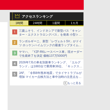
アクセスランキング
1時間
24時間
1週間
1カ月
三菱ふそう、インドネシアで新型バス「キャン
ター・エクストラロングバス」を発表 小型トラ
ックベースの観光・旅客輸送向けバス
ランボルギーニ、新型「レヴェルトSV」がドイ
ツ ホッケンハイムリンクの最速ラップタイムを
記録
ヤマハ、「YZF-R6レースベース車」現オーダー
で生産終了を決定 価格137万5000円
2026年7月の車名別新車ランキング、「エルグ
ランド」は1883台で乗用車36位、「キックス」
は2591台で27位に
JAF、「令和8年熊本地震」でタイヤトラブルが
増加 マイカー点検方法と車中泊時の注意点を呼
びかけ
もっと見る