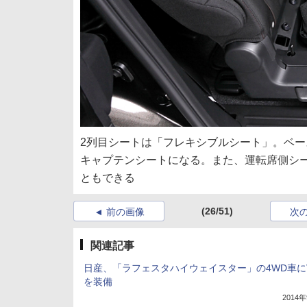
2列目シートは「フレキシブルシート」。ベ
キャプテンシートになる。また、運転席側シ
ともできる
(26/51)
前の画像
次
関連記事
日産、「ラフェスタハイウェイスター」の4WD車に
を装備
2014