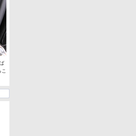
ば
るこ
日