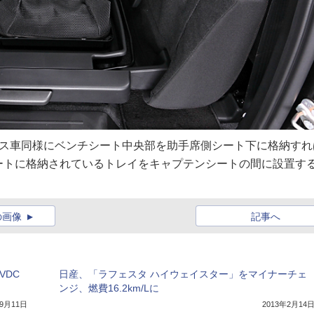
ース車同様にベンチシート中央部を助手席側シート下に格納すれ
ートに格納されているトレイをキャプテンシートの間に設置す
の画像
記事へ
VDC
日産、「ラフェスタ ハイウェイスター」をマイナーチェ
ンジ、燃費16.2km/Lに
年9月11日
2013年2月14