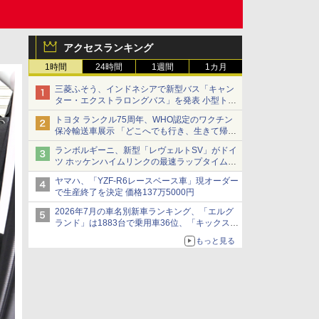
アクセスランキング
1時間
24時間
1週間
1カ月
三菱ふそう、インドネシアで新型バス「キャン
ター・エクストラロングバス」を発表 小型トラ
ックベースの観光・旅客輸送向けバス
トヨタ ランクル75周年、WHO認定のワクチン
保冷輸送車展示 「どこへでも行き、生きて帰っ
てこられる」ランドクルーザーで命をつなぐ
ランボルギーニ、新型「レヴェルトSV」がドイ
ツ ホッケンハイムリンクの最速ラップタイムを
記録
ヤマハ、「YZF-R6レースベース車」現オーダー
で生産終了を決定 価格137万5000円
2026年7月の車名別新車ランキング、「エルグ
ランド」は1883台で乗用車36位、「キックス」
は2591台で27位に
もっと見る