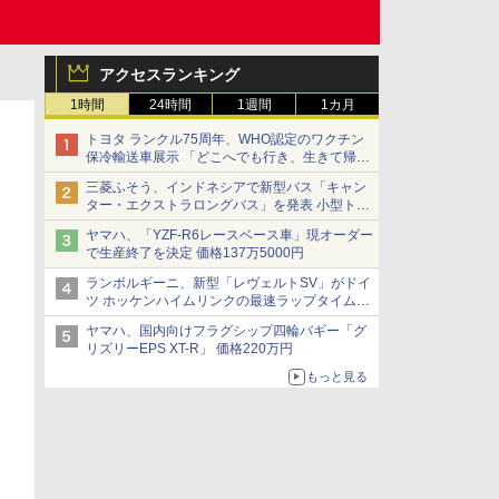
アクセスランキング
1時間
24時間
1週間
1カ月
トヨタ ランクル75周年、WHO認定のワクチン
保冷輸送車展示 「どこへでも行き、生きて帰っ
てこられる」ランドクルーザーで命をつなぐ
三菱ふそう、インドネシアで新型バス「キャン
ター・エクストラロングバス」を発表 小型トラ
ックベースの観光・旅客輸送向けバス
ヤマハ、「YZF-R6レースベース車」現オーダー
で生産終了を決定 価格137万5000円
ランボルギーニ、新型「レヴェルトSV」がドイ
ツ ホッケンハイムリンクの最速ラップタイムを
記録
ヤマハ、国内向けフラグシップ四輪バギー「グ
リズリーEPS XT-R」 価格220万円
もっと見る