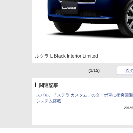
ルクラ L Black Interior Limited
(1/15)
次
関連記事
スバル、「ステラ カスタム」のターボ車に衝突回
システム搭載
201