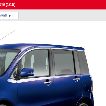
改良
(1/15)
の画像