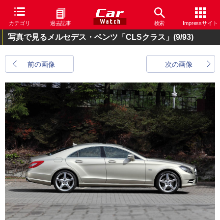
カテゴリ
過去記事
検索
Impressサイト
写真で見るメルセデス・ベンツ「CLSクラス」
(9/93)
前の画像
次の画像