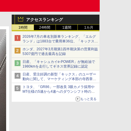
アクセスランキング
1時間
24時間
1週間
1カ月
2026年7月の車名別新車ランキング、「エルグ
ランド」は1883台で乗用車36位、「キックス」
は2591台で27位に
ホンダ、2027年3月期第1四半期決算の営業利益
5307億円で過去最高を記録
日産、「キャシュカイe-POWER」が無給油で
1980kmを走行してギネス世界記録に認定
日産、受注好調の新型「キックス」のユーザー
動向に関して、マーケティング本部の寺西章氏
が解説
トヨタ、「GR86」一部改良 3眼カメラ採用や
MT仕様の5速から4速へのダウンシフト時の操
作性向上など
もっと見る