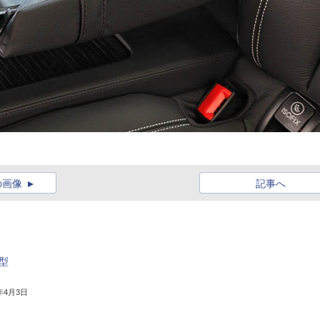
の画像
記事へ
型
8年4月3日