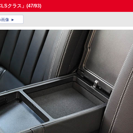
LSクラス」
(47/93)
の画像