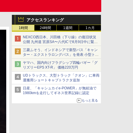
アクセスランキング
1時間
24時間
1週間
1カ月
NEXCO西日本、川田橋（下り線）の復旧状況
公開 九州道 宮原SA〜八代ICで8月9日中に緊急
車両を通行可能に
三菱ふそう、インドネシアで新型バス「キャン
ター・エクストラロングバス」を発表 小型トラ
ックベースの観光・旅客輸送向けバス
ヤマハ、国内向けフラグシップ四輪バギー「グ
リズリーEPS XT-R」 価格220万円
UDトラックス、大型トラック「クオン」に車両
運搬用ショートキャブトラクタ追加
日産、「キャシュカイe-POWER」が無給油で
1980kmを走行してギネス世界記録に認定
もっと見る