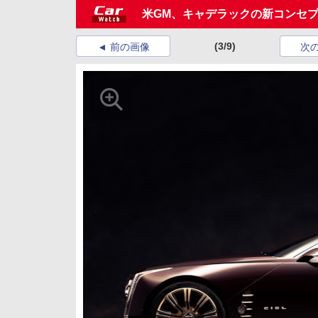
米GM、キャデラックの新コンセ
(3/9)
前の画像
次