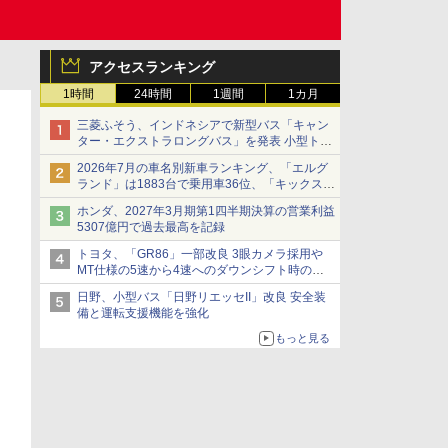
アクセスランキング
1時間
24時間
1週間
1カ月
三菱ふそう、インドネシアで新型バス「キャン
ター・エクストラロングバス」を発表 小型トラ
ックベースの観光・旅客輸送向けバス
2026年7月の車名別新車ランキング、「エルグ
ランド」は1883台で乗用車36位、「キックス」
は2591台で27位に
ホンダ、2027年3月期第1四半期決算の営業利益
5307億円で過去最高を記録
トヨタ、「GR86」一部改良 3眼カメラ採用や
MT仕様の5速から4速へのダウンシフト時の操
作性向上など
日野、小型バス「日野リエッセII」改良 安全装
備と運転支援機能を強化
もっと見る