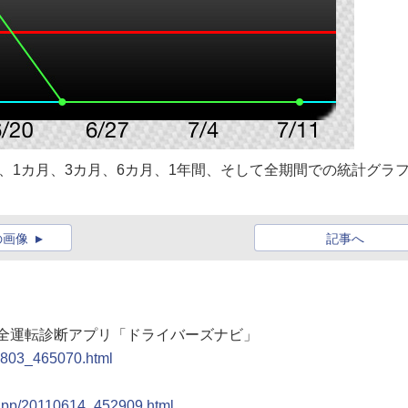
、1カ月、3カ月、6カ月、1年間、そして全期間での統計グラ
の画像
記事へ
4用安全運転診断アプリ「ドライバーズナビ」
10803_465070.html
r_app/20110614_452909.html