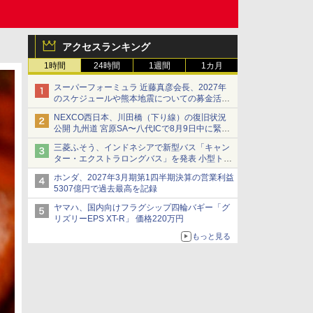
アクセスランキング
1時間
24時間
1週間
1カ月
スーパーフォーミュラ 近藤真彦会長、2027年
のスケジュールや熊本地震についての募金活動
を紹介
NEXCO西日本、川田橋（下り線）の復旧状況
公開 九州道 宮原SA〜八代ICで8月9日中に緊急
車両を通行可能に
三菱ふそう、インドネシアで新型バス「キャン
ター・エクストラロングバス」を発表 小型トラ
ックベースの観光・旅客輸送向けバス
ホンダ、2027年3月期第1四半期決算の営業利益
5307億円で過去最高を記録
ヤマハ、国内向けフラグシップ四輪バギー「グ
リズリーEPS XT-R」 価格220万円
もっと見る