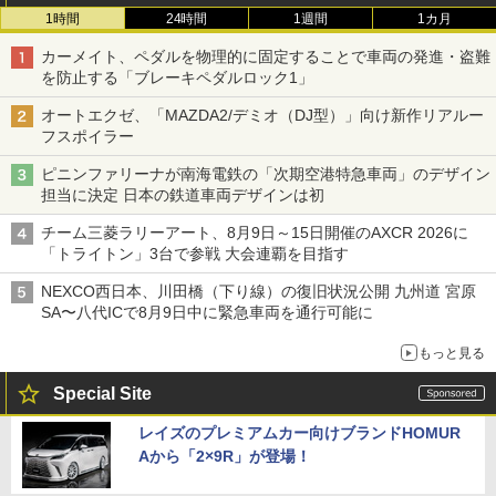
1時間
24時間
1週間
1カ月
カーメイト、ペダルを物理的に固定することで車両の発進・盗難
を防止する「ブレーキペダルロック1」
オートエクゼ、「MAZDA2/デミオ（DJ型）」向け新作リアルー
フスポイラー
ピニンファリーナが南海電鉄の「次期空港特急車両」のデザイン
担当に決定 日本の鉄道車両デザインは初
チーム三菱ラリーアート、8月9日～15日開催のAXCR 2026に
「トライトン」3台で参戦 大会連覇を目指す
NEXCO西日本、川田橋（下り線）の復旧状況公開 九州道 宮原
SA〜八代ICで8月9日中に緊急車両を通行可能に
もっと見る
Special Site
レイズのプレミアムカー向けブランドHOMUR
Aから「2×9R」が登場！