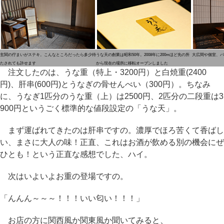
玄関の佇まいがステキ。こんなところだったら多少待
うな天の創業は昭和50年。2008年に200mほど先の所
大広間や個室、バ
たされても許せます
から現在の場所に移転オープンしました
注文したのは、うな重（特上・3200円）と白焼重(2400
円)、肝串(600円)とうなぎの骨せんべい（300円）。ちなみ
に、うなぎ1匹分のうな重（上）は2500円、2匹分の二段重は3
900円というごく標準的な値段設定の「うな天」。
まず運ばれてきたのは肝串ですの。濃厚でほろ苦くて香ばし
い、まさに大人の味！正直、これはお酒が飲める別の機会にぜ
ひとも！という正直な感想でした、ハイ。
次はいよいよお重の登場ですの。
「んんん～～～！！！いい匂い！！！」
お店の方に関西風か関東風か聞いてみると、