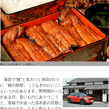
美味しいうなぎを食べに、いざ浜松へ！
落語で“鰻”と名のつく演目の1つ
に「鰻の幇間」（うなぎのたいこ）
というのがあります。野幇間の一八
がある日、旨いものにありつこう
と、道端で出会った浴衣姿の旦那に
声をかけます。うまく取り入ってお