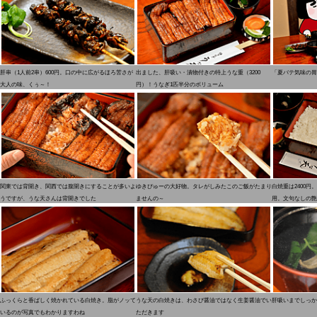
肝串（1人前2串）600円。口の中に広がるほろ苦さが
出ました、肝吸い・漬物付きの特上うな重（3200
「夏バテ気味の胃
大人の味、くぅ～！
円）！うなぎ1匹半分のボリューム
関東では背開き、関西では腹開きにすることが多いよ
ゆきぴゅーの大好物。タレがしみたこのご飯がたまり
白焼重は2400
うですが、うな天さんは背開きでした
ませんの～
用。文句なしの艶
ふっくらと香ばしく焼かれている白焼き。脂がノッて
うな天の白焼きは、わさび醤油ではなく生姜醤油でい
肝吸いまでしっか
いるのが写真でもわかりますわね
ただきます