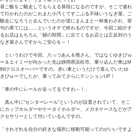
昼ご飯をご馳走してもらえる算段になるのですが、そこで連れ
て行かれたのがこれまた小汚くてすこぶる不味いうなぎ屋。ご
馳走になろうと企んでいたのが逆にまんまと一杯食わされ、挙
句の果てには……というオチで終わるのですが、今回ご紹介す
るお店はもちろん「鰻の幇間」に出てくるお店とは正反対のう
なぎ屋さんですからご安心を～！
というわけで今回、八っつあん＆熊さん、ではなくゆきぴゅ
ー＆エイミーが向かった先は静岡県浜松市。乗り込んだ車はM
INIクロスオーバーですの。赤い車というだけで喜んでいたゆ
きぴゅーでしたが、乗ってみてさらにテンションUP！
「車の中にレールが走ってるですわ～！」
真ん中に“センターレール”というのが設置されていて、そこ
にカップホルダーやケータイホルダー、メガネケースなどがア
クセサリーとして付いているんですの。
「それぞれを自分の好きな場所に移動可能ってのがいいですよ