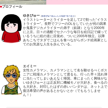
■
プロフィール
ゆきぴゅー
（
ゆきぴゅーおふぃしゃるほーむぺえじ
）
イラストレーターとライターを足して2で割った“イラス
トライター”。長野でフツーのOLをしていたが何の因果
か鬼畜デジカメライターの弟子（奴隷）となり2000年
に上京。日々の過酷でセクハラな毎日を絵日記で綴って
いるうちに絵の道に目覚め、ついに2005年独立。以降
あちこちでタダでごはんを食べながらポンチ絵画家とし
てのお気楽な人生を歩んでいる。
エイミー
女性カメラマン。カメラマンとして名を馳せるべくボス
ニアに戦場カメラマンとして渡るも、行った早々流れ弾
に当たってしまいあえなく帰国。車にまったく興味がな
いゆきぴゅーとは正反対に機械モノが大好き。食べるの
も大好き。封印したはずの赤いバンダナは、ネット上で
復活希望の声があるとかないとか（でももうしませ
ん！）