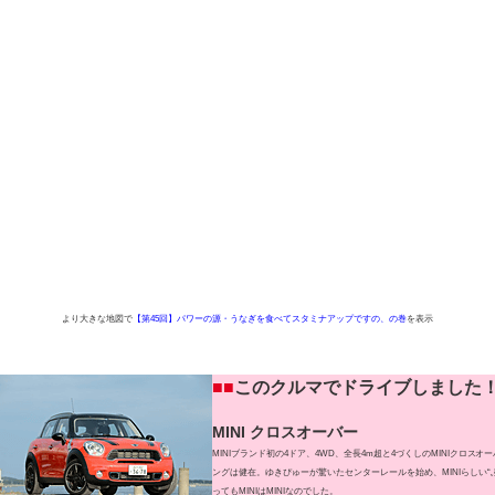
より大きな地図で
【第45回】パワーの源・うなぎを食べてスタミナアップですの、の巻
を表示
■
■
このクルマでドライブしました
MINI クロスオーバー
MINIブランド初の4ドア、4WD、全長4m超と4づくしのMINIクロスオ
ングは健在。ゆきぴゅーが驚いたセンターレールを始め、MINIらしい“
ってもMINIはMINIなのでした。