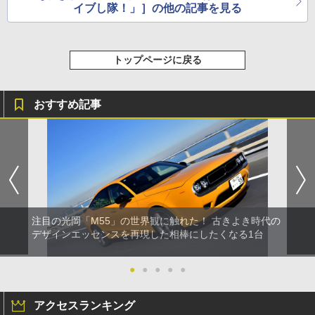
イブし隊！」］の他の記事を見る
トップページに戻る
おすすめ記事
注目の光岡「M55」の世界観に触れた！ 古きよき時代の
デザインエッセンスを再現した相棒にしたくなる1台
●
●
●
●
●
アクセスランキング