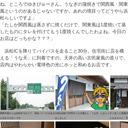
ね。ところでゆきぴゅーさん。うなぎの蒲焼きで関西風・関東
風というのがあるじゃないですか。あれの境目ってどうやら浜
松らしいですよ」
「たしか関西風は蒸さずに焼くだけで、関東風は1度焼いて蒸
したものにタレを付けてもう1度焼くんでしたわよね。今日の
お店はどっちかな？？？」
浜松ICを降りてバイパスを走ること30分。住宅街に店を構
える「うな天」に到着ですの。天井の高い古民家風の造りで、
店内はやわらかい電球色の光にホッと和めるお店です。
関東方面からは浜松ICでおりて、浜松バイパスを走る
今回は浜松で評判のうなぎ屋さん「うな天」におじゃ
すぐ近くに第2駐
と分かりやすいです
ましました
にもオススメ。予