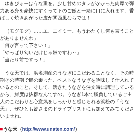
ゆきぴゅーはうな重を。少し甘めのタレがかかった肉厚で弾
力ある身を豪快にすくって下のご飯と一緒に口に入れます。香
ばしく焼きあがった皮が関西風ならでは！
「（モグモグ）……エ、エイミー。もうわたくし何も言うこと
がありませんわ」
「何か言って下さい！」
「やっぱり匂いだけじゃ嫌ですわ～」
「当たり前ですっ！」
うな天では、浜名湖産のうなぎにこだわることなく、その時
期その時期で脂の乗った、ベストなうなぎを吟味して仕入れて
いるとのこと。そして、活きたうなぎを注文時に調理している
から、鮮度は抜群なんですの。うなぎ1本で勝負しているご主
人のこだわりと心意気をしっかりと感じられる浜松の「うな
天」、ぜひとも皆さまのドライブリストにも加えてみてくださ
いませね。
■
うな天（
http://www.unaten.com/
）